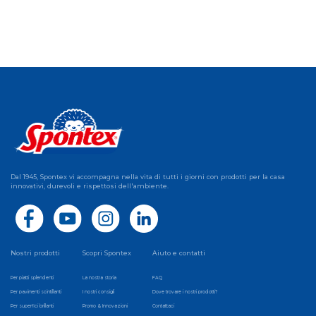
Dal 1945, Spontex vi accompagna nella vita di tutti i giorni con prodotti per la casa
innovativi, durevoli e rispettosi dell'ambiente.
Nostri prodotti
Scopri Spontex
Aiuto e contatti
Per piatti splendenti
La nostra storia
FAQ
Per pavimenti scintillanti
I nostri consigli
Dove trovare i nostri prodotti?
Per superfici brillanti
Promo & Innovazioni
Contattaci