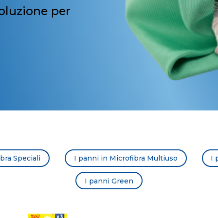
oluzione per
ibra Speciali
I panni in Microfibra Multiuso
I
I panni Green