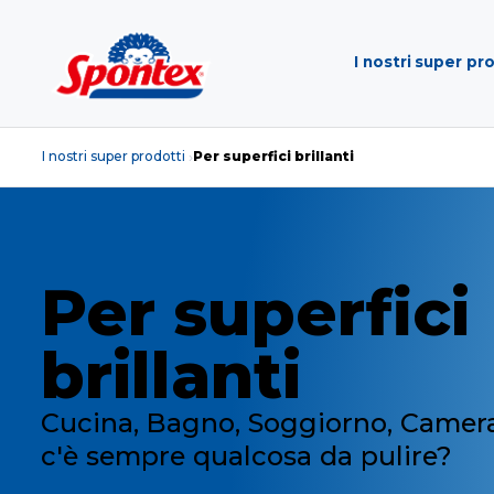
I nostri super pr
I nostri super prodotti
Per superfici brillanti
›
Per superfici
brillanti
Cucina, Bagno, Soggiorno, Camera
c'è sempre qualcosa da pulire?