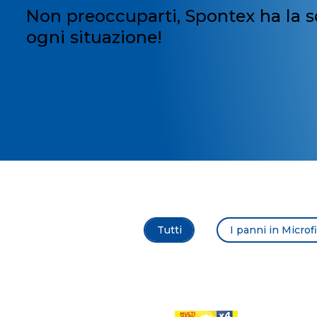
Non preoccuparti, Spontex ha la s
ogni situazione!
Tutti
I panni in Microf