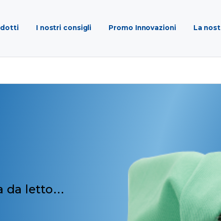
odotti
I nostri consigli
Promo Innovazioni
La nost
 da letto
…