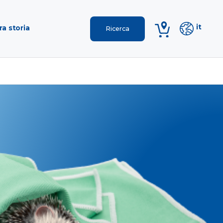
it
ra storia