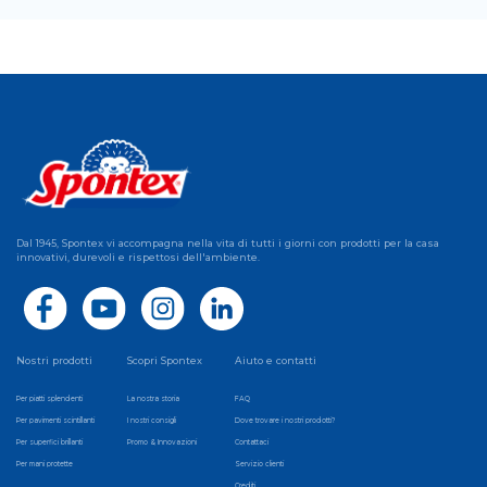
Dal 1945, Spontex vi accompagna nella vita di tutti i giorni con prodotti per la casa
innovativi, durevoli e rispettosi dell'ambiente.
Nostri prodotti
Scopri Spontex
Aiuto e contatti
Per piatti splendenti
La nostra storia
FAQ
Per pavimenti scintillanti
I nostri consigli
Dove trovare i nostri prodotti?
Per superfici brillanti
Promo & Innovazioni
Contattaci
Per mani protette
Servizio clienti
Crediti