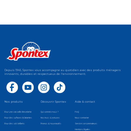
Depuis 1945, Spontex vous accompagne au quotidien avec des produits ménagers
innovants, durables et respectueux de l'environnement.
Nos produits
Découvrir Spontex
Aide & contact
Pour une vaisselle étincelante
Qui sommes-nous ?
FAQ
Pour des surfaces éclatantes
Nos trucs & astuces
Nous contacter
Pour des sols brillants
Promos & nouveautés
Service consommateurs
Mentions légales