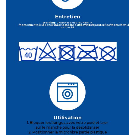
Entretien
Warning
: Undefined array key "text" in
/home/clients/e4b642359ba04ba5c3b5441f1ac75fd3/spontex/inc/theme/html/requi
on line
86
Utilisation
1. Bloquer les franges avec votre pied et tirer
sur le manche pour la désolidariser
2. Positionner la microfibre partie plastique