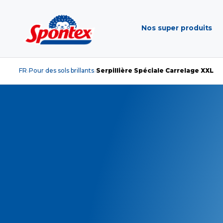
Nos super produits
FR
Pour des sols brillants
Serpillière Spéciale Carrelage XXL
›
›