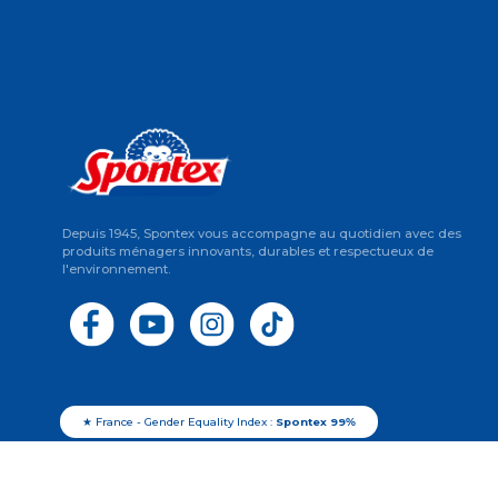
Depuis 1945, Spontex vous accompagne au quotidien avec des
produits ménagers innovants, durables et respectueux de
l'environnement.
★ France - Gender Equality Index :
Spontex 99%
Numéros d’enregistrement en application de l’article L. 541-10 du c
chaussures ), FR003707_01WRMV (déchets papiers et emballages m