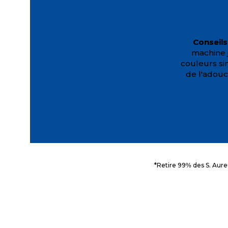
Conseils
machine 
couleurs sim
de l'adouc
*Retire 99% des S. Aure