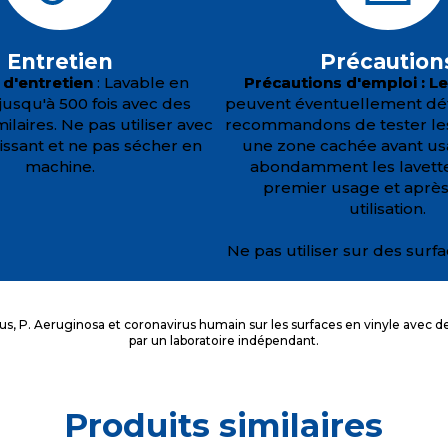
Entretien
Précaution
 d'entretien
: Lavable en
Précautions d'emploi : L
jusqu'à 500 fois avec des
peuvent éventuellement dét
ilaires. Ne pas utiliser avec
recommandons de tester les
issant et ne pas sécher en
une zone cachée avant us
machine.
abondamment les lavette
premier usage et aprè
utilisation.
Ne pas utiliser sur des surf
us, P. Aeruginosa et coronavirus humain sur les surfaces en vinyle avec d
par un laboratoire indépendant.
Produits similaires