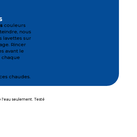
s
es
couleurs
eindre, nous
 lavettes sur
age. Rincer
s avant le
s chaque
aces chaudes.
e l'eau seulement. Testé