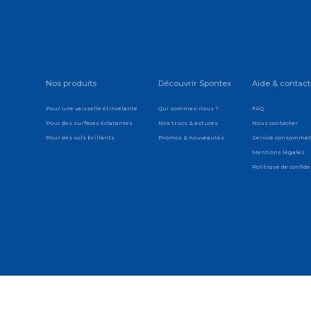
Nos produits
Découvrir Spontex
Aide & contact
Pour une vaisselle étincelante
Qui sommes-nous ?
FAQ
Pour des surfaces éclatantes
Nos trucs & astuces
Nous contacter
Pour des sols brillants
Promos & nouveautés
Service consomma
Mentions légales
Politique de confide
ode de l’Environnement : FR006823_10JJTL (déchets d’éléments d’ameublement ),
énagers)