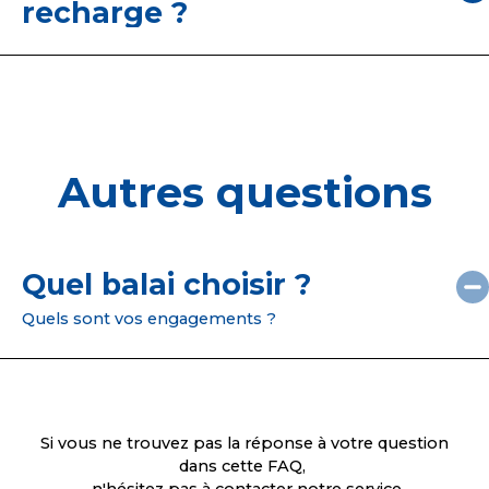
recharge ?
Toutes les têtes de nos balais sont en
Microfibre et passent en machine - attention
toutefois à ne pas utiliser d'adoucissant ni à les
passer au sèche linge, afin de préserver tous les
bénéfices de la Microfibre.
Autres questions
Quel balai choisir ?
Quels sont vos engagements ?
Si vous ne trouvez pas la réponse à votre question
dans cette FAQ,