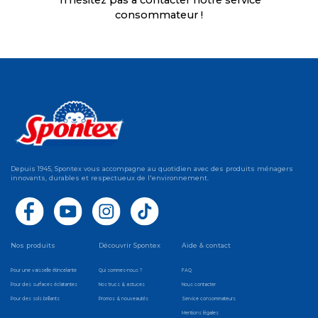
n'hésitez pas à contacter
notre service
consommateur !
Depuis 1945, Spontex vous accompagne au quotidien avec des produits ménagers
innovants, durables et respectueux de l'environnement.
Nos produits
Découvrir Spontex
Aide & contact
Pour une vaisselle étincelante
Qui sommes-nous ?
FAQ
Pour des surfaces éclatantes
Nos trucs & astuces
Nous contacter
Pour des sols brillants
Promos & nouveautés
Service consommateurs
Mentions légales