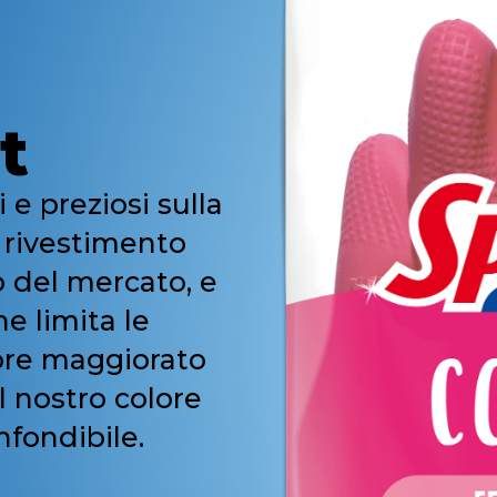
t
 e preziosi sulla
e rivestimento
o del mercato, e
e limita le
sore maggiorato
l nostro colore
nfondibile.