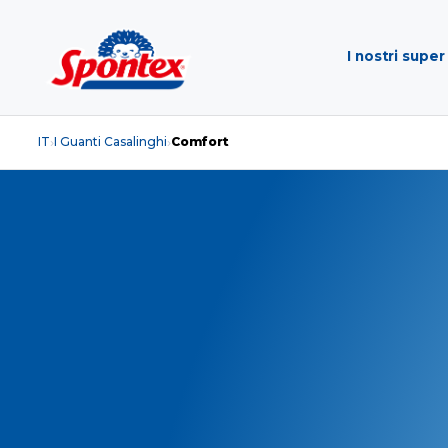
I nostri super
IT
I Guanti Casalinghi
Comfort
›
›