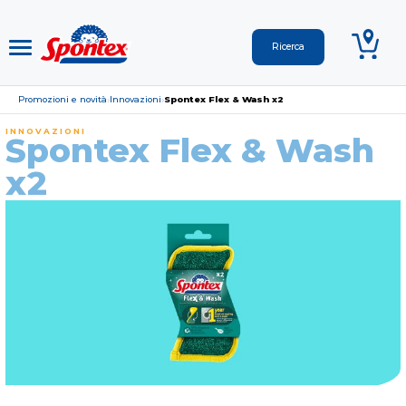
Promozioni e novità
Innovazioni
Spontex Flex & Wash x2
›
›
INNOVAZIONI
Spontex Flex & Wash
x2