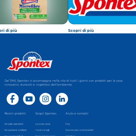
ri di più
Scopri di più
Dal 1945, Spontex vi accompagna nella vita di tutti i giorni con prodotti per la casa
innovativi, durevoli e rispettosi dell'ambiente.
Nostri prodotti
Scopri Spontex
Aiuto e contatti
Per piatti splendenti
La nostra storia
FAQ
Per pavimenti scintillanti
I nostri consigli
Dove trovare i nostri prodotti?