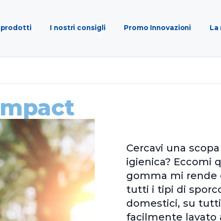
 prodotti
I nostri consigli
Promo Innovazioni
La 
ompact
Cercavi una scopa 
igienica? Eccomi q
gomma mi rende du
tutti i tipi di spor
domestici, su tutti
facilmente lavato