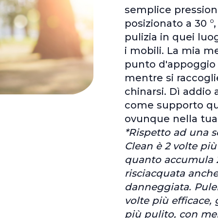
semplice pression
posizionato a 30 °,
pulizia in quei luo
i mobili. La mia m
punto d'appoggio 
mentre si raccogli
chinarsi. Dì addio
come supporto qua
ovunque nella tua
*Rispetto ad una s
Clean è 2 volte più
quanto accumula 2
risciacquata anche
danneggiata. Pulen
volte più efficace,
più pulito, con me