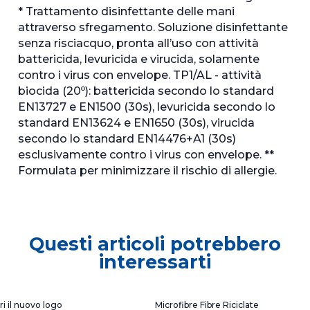
* Trattamento disinfettante delle mani
attraverso sfregamento. Soluzione disinfettante
senza risciacquo, pronta all’uso con attività
battericida, levuricida e virucida, solamente
contro i virus con envelope. TP1/AL - attività
biocida (20º): battericida secondo lo standard
EN13727 e EN1500 (30s), levuricida secondo lo
standard EN13624 e EN1650 (30s), virucida
secondo lo standard EN14476+A1 (30s)
esclusivamente contro i virus con envelope. **
Formulata per minimizzare il rischio di allergie.
Questi articoli potrebbero
interessarti
ri il nuovo logo
Microfibre Fibre Riciclate