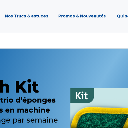
Nos Trucs & astuces
Promos & Nouveautés
Qui 
h Kit
trio d’éponges
es en machine
vage par semaine