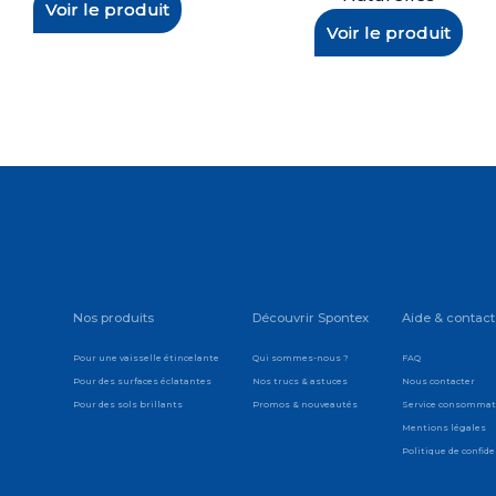
Voir le produit
Voir le produit
Nos produits
Découvrir Spontex
Aide & contact
Pour une vaisselle étincelante
Qui sommes-nous ?
FAQ
Pour des surfaces éclatantes
Nos trucs & astuces
Nous contacter
Pour des sols brillants
Promos & nouveautés
Service consomma
Mentions légales
Politique de confide