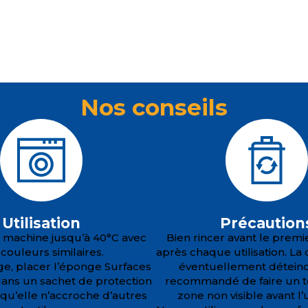
Nos conseils
Utilisation
Précaution
 machine jusqu’à 40°C avec
Bien rincer avant le premi
couleurs similaires.
après chaque utilisation. La
ge, placer l’éponge Surfaces
éventuellement déteindre
ans un sachet de protection
recommandé de faire un t
r qu’elle n’accroche d’autres
zone non visible avant l’ut