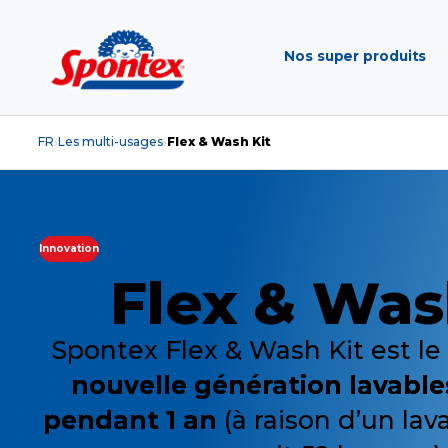
Nos super produits
FR
Les multi-usages
Flex & Wash Kit
›
›
Innovation
Flex & Was
Spontex Flex & Wash Kit est le
nouvelle génération lavabl
pendant 1 an
(à raison d’un la