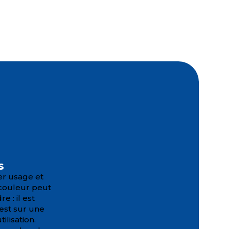
s
er usage et
 couleur peut
 : il est
est sur une
ilisation.