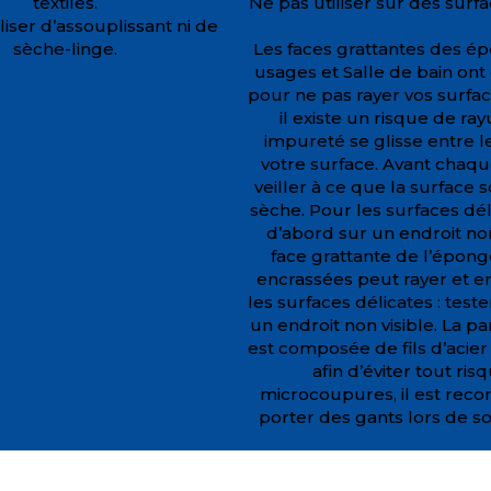
textiles.
Ne pas utiliser sur des surf
liser d’assouplissant ni de
sèche-linge.
Les faces grattantes des é
usages et Salle de bain ont
pour ne pas rayer vos surface
il existe un risque de ray
impureté se glisse entre l
votre surface. Avant chaque 
veiller à ce que la surface s
sèche. Pour les surfaces dél
d’abord sur un endroit non
face grattante de l’épon
encrassées peut rayer et
les surfaces délicates : test
un endroit non visible. La pa
est composée de fils d’acier
afin d’éviter tout ris
microcoupures, il est re
porter des gants lors de son