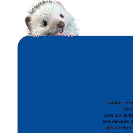
Lavables en
des 
Lors du lava
encrassées d
afin d’évite