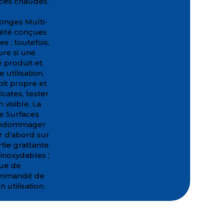
aces chaudes.
ponges Multi-
 été conçues
s ; toutefois,
ure si une
e produit et
utilisation,
oit propre et
icates, tester
 visible. La
ge Surfaces
 endommager
er d’abord sur
rtie grattante
 inoxydables ;
que de
commandé de
 utilisation.