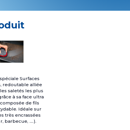
oduit
spéciale Surfaces
, redoutable alliée
les saletés les plus
râce à sa face ultra
 composée de fils
xydable. Idéale sur
es très encrassées
our, barbecue, …).