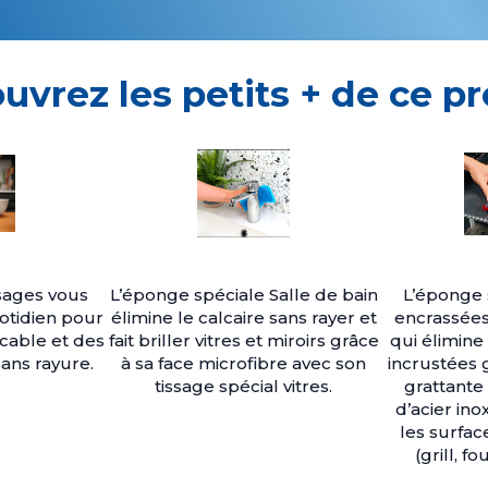
uvrez les petits + de ce pr
sages vous
L’éponge spéciale Salle de bain
L’éponge 
tidien pour
élimine le calcaire sans rayer et
encrassées
cable et des
fait briller vitres et miroirs grâce
qui élimine 
ans rayure.
à sa face microfibre avec son
incrustées g
tissage spécial vitres.
grattante
d’acier ino
les surfac
(grill, f