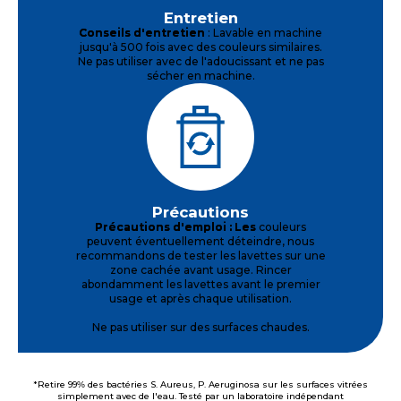
Entretien
Conseils d'entretien
: Lavable en machine
jusqu'à 500 fois avec des couleurs similaires.
Ne pas utiliser avec de l'adoucissant et ne pas
sécher en machine.
Précautions
Précautions d'emploi : Les
couleurs
peuvent éventuellement déteindre, nous
recommandons de tester les lavettes sur une
zone cachée avant usage. Rincer
abondamment les lavettes avant le premier
usage et après chaque utilisation.
Ne pas utiliser sur des surfaces chaudes.
*Retire 99% des bactéries S. Aureus, P. Aeruginosa sur les surfaces vitrées
simplement avec de l'eau. Testé par un laboratoire indépendant