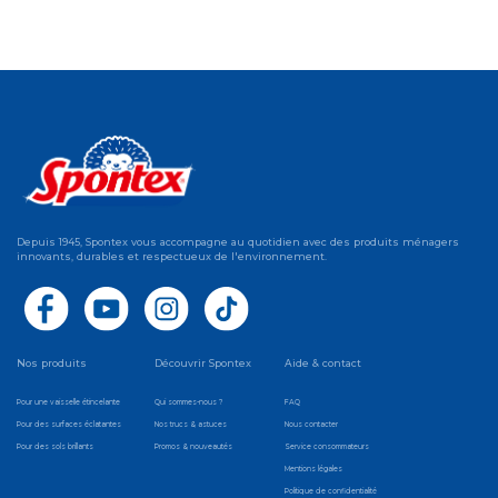
Depuis 1945, Spontex vous accompagne au quotidien avec des produits ménagers
innovants, durables et respectueux de l'environnement.
Nos produits
Découvrir Spontex
Aide & contact
Pour une vaisselle étincelante
Qui sommes-nous ?
FAQ
Pour des surfaces éclatantes
Nos trucs & astuces
Nous contacter
Pour des sols brillants
Promos & nouveautés
Service consommateurs
Mentions légales
Politique de confidentialité