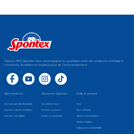
Depuis 1945, Spontex vous accompagne au quotidien avec des produits ménagers
innovants, durables et respectueux de l'environnement.
Nos produits
Découvrir Spontex
Aide & contact
Pour une vaisselle étincelante
Qui sommes-nous ?
FAQ
Pour des surfaces éclatantes
Nos trucs & astuces
Nous contacter
Pour des sols brillants
Promos & nouveautés
Service consommateurs
Mentions légales
Politique de confidentialité