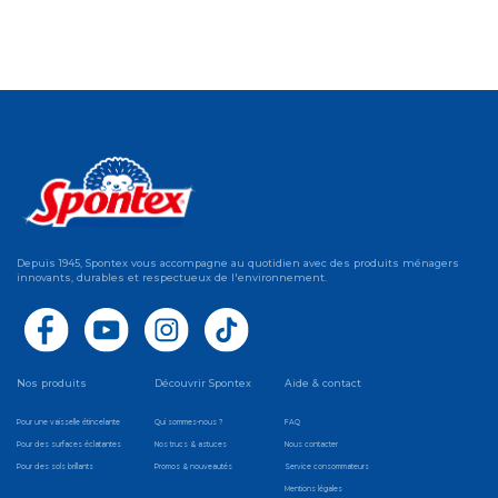
Depuis 1945, Spontex vous accompagne au quotidien avec des produits ménagers
innovants, durables et respectueux de l'environnement.
Nos produits
Découvrir Spontex
Aide & contact
Pour une vaisselle étincelante
Qui sommes-nous ?
FAQ
Pour des surfaces éclatantes
Nos trucs & astuces
Nous contacter
Pour des sols brillants
Promos & nouveautés
Service consommateurs
Mentions légales