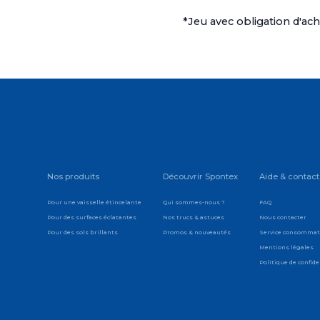
*Jeu avec obligation d'ac
Nos produits
Découvrir Spontex
Aide & contact
Pour une vaisselle étincelante
Qui sommes-nous ?
FAQ
Pour des surfaces éclatantes
Nos trucs & astuces
Nous contacter
Pour des sols brillants
Promos & nouveautés
Service consomma
Mentions légales
Politique de confide