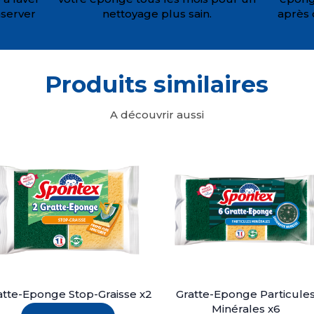
nserver
nettoyage plus sain.
après
Produits similaires
A découvrir aussi
atte-Eponge Stop-Graisse x2
Gratte-Eponge Particule
Minérales x6