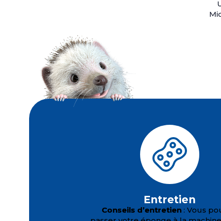
U
Mi
Entretien
Conseils d’entretien
: Vous po
passer votre éponge à la machine