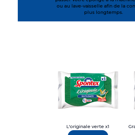
ou au lave-vaisselle afin de la co
plus longtemps.
L'originale verte x1
Gr