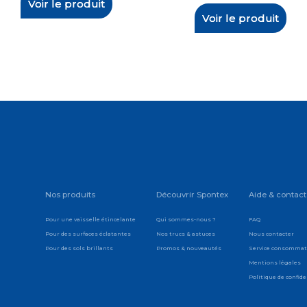
Voir le produit
Voir le produit
Nos produits
Découvrir Spontex
Aide & contact
Pour une vaisselle étincelante
Qui sommes-nous ?
FAQ
Pour des surfaces éclatantes
Nos trucs & astuces
Nous contacter
Pour des sols brillants
Promos & nouveautés
Service consomma
Mentions légales
Politique de confide