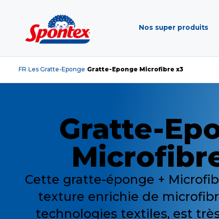
Nos super produits
FR
Les Gratte-Eponge
Gratte-Eponge Microfibre x3
›
›
Gratte-Ep
Microfibr
Cette gratte-éponge + Microfib
texture enrichie de microfib
technologies textiles, est trè