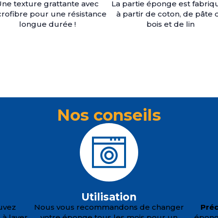
ne texture grattante avec
La partie éponge est fabriq
crofibre pour une résistance
à partir de coton, de pâte 
longue durée !
bois et de lin
Nos conseils
Utilisation
uvez
Nous vous recommandons de changer
Préc
 à laver
votre éponge tous les mois pour un
éponge