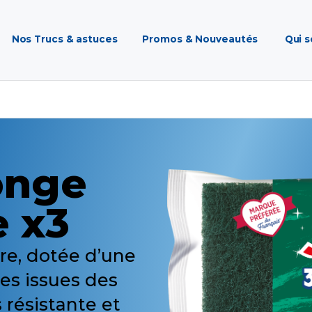
Nos Trucs & astuces
Promos & Nouveautés
Qui 
onge
e x3
re, dotée d’une
res issues des
s résistante et