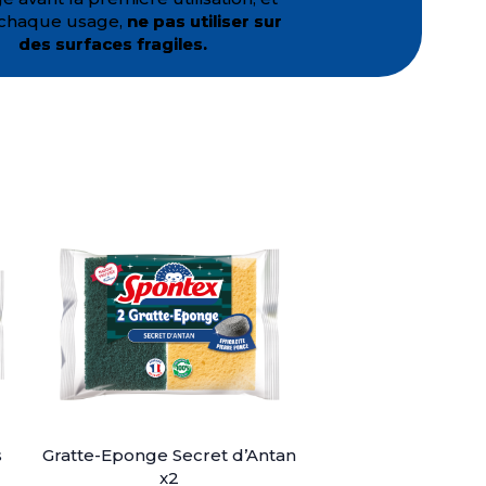
 chaque usage,
ne pas utiliser sur
des surfaces fragiles.
s
Gratte-Eponge Secret d’Antan
x2