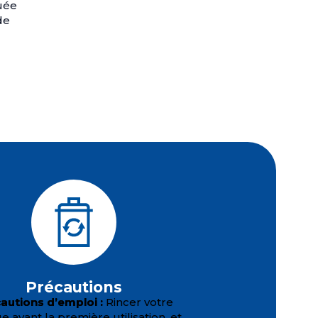
uée
de
Précautions
autions d’emploi :
Rincer votre
 avant la première utilisation, et