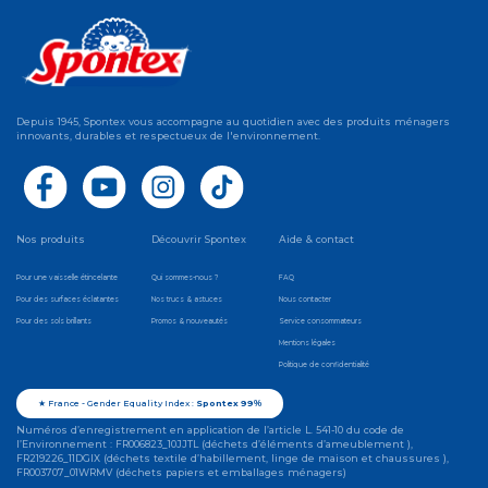
Depuis 1945, Spontex vous accompagne au quotidien avec des produits ménagers
innovants, durables et respectueux de l'environnement.
Nos produits
Découvrir Spontex
Aide & contact
Pour une vaisselle étincelante
Qui sommes-nous ?
FAQ
Pour des surfaces éclatantes
Nos trucs & astuces
Nous contacter
Pour des sols brillants
Promos & nouveautés
Service consommateurs
Mentions légales
Politique de confidentialité
★ France - Gender Equality Index :
Spontex 99%
Numéros d’enregistrement en application de l’article L. 541-10 du code de
l’Environnement : FR006823_10JJTL (déchets d’éléments d’ameublement ),
FR219226_11DGIX (déchets textile d’habillement, linge de maison et chaussures ),
FR003707_01WRMV (déchets papiers et emballages ménagers)