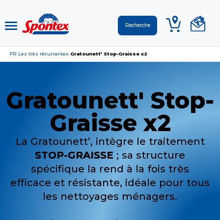
FR
Les très récurrantes
Gratounett’ Stop-Graisse x2
›
›
Gratounett' Stop-
Graisse x2
La Gratounett’, intègre le traitement
STOP-GRAISSE
; sa structure
spécifique la rend à la fois très
efficace et résistante, idéale pour tous
les nettoyages ménagers.