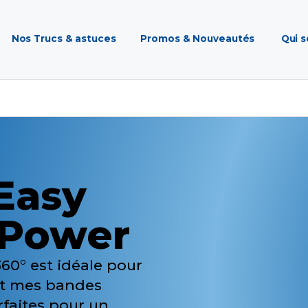
Nos Trucs & astuces
Promos & Nouveautés
Qui 
Easy
 Power
60° est idéale pour
 Et mes bandes
rfaites pour un