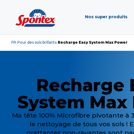
Nos super produits
FR
Pour des sols brillants
Recharge Easy System Max Power
›
›
Recharge 
System Max
Ma tête 100% Microfibre pivotante à 3
le nettoyage de tous vos sols !
grattantes non-rayantes sont pa