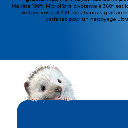
Ma tête 100% Microfibre pivotante à 360° est 
de tous vos sols ! Et mes bandes grattant
parfaites pour un nettoyage ultra