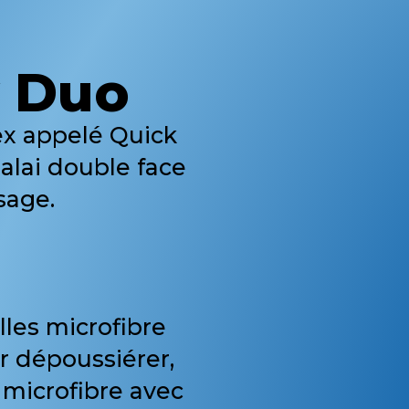
y Duo
tex appelé Quick
balai double face
sage.
lles microfibre
ur dépoussiérer,
microfibre avec