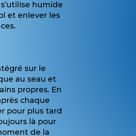
 s’utilise humide
ol et enlever les
aces.
ntégré sur le
que au seau et
ains propres. En
 après chaque
er pour plus tard
Toujours là pour
 moment de la