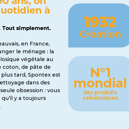
90 ans, on
quotidien à
1932
s. Tout simplement.
Création
uvais, en France,
anger le ménage : la
losique végétale au
 coton, de pâte de
N°1
e plus tard, Spontex est
mondial
ettoyage dans des
 seule obsession : vous
des produits
cellulosiques
qu'il y a toujours
.