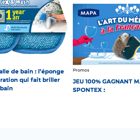
Promos
lle de bain : l’éponge
ation qui fait briller
JEU 100% GAGNANT 
 bain
SPONTEX :