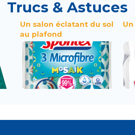
Trucs & Astuces
Un salon éclatant du sol
Un 
au plafond