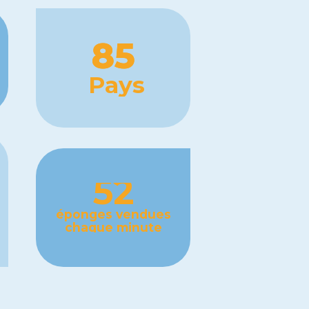
85
Pays
52
éponges vendues
chaque minute