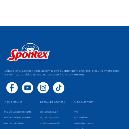
Depuis 1945, Spontex vous accompagne au quotidien avec des produits ménagers
innovants, durables et respectueux de l'environnement.
Nos produits
Découvrir Spontex
Aide & contact
Pour une vaisselle étincelante
Qui sommes-nous ?
FAQ
Pour des surfaces éclatantes
Nos trucs & astuces
Nous contacter
Pour des sols brillants
Promos & nouveautés
Service consommateurs