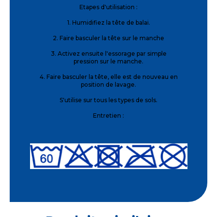
Etapes d'utilisation :
1. Humidifiez la tête de balai.
2. Faire basculer la tête sur le manche
3. Activez ensuite l'essorage par simple
pression sur le manche.
4. Faire basculer la tête, elle est de nouveau en
position de lavage.
S'utilise sur tous les types de sols.
Entretien :