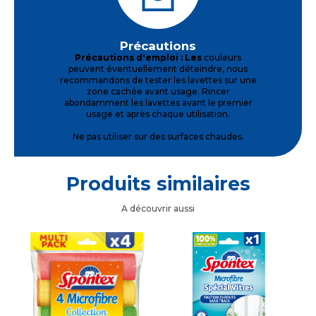
Précautions
Précautions d'emploi : Les
couleurs
peuvent éventuellement déteindre, nous
recommandons de tester les lavettes sur une
zone cachée avant usage. Rincer
abondamment les lavettes avant le premier
usage et après chaque utilisation.
Ne pas utiliser sur des surfaces chaudes.
Produits similaires
A découvrir aussi