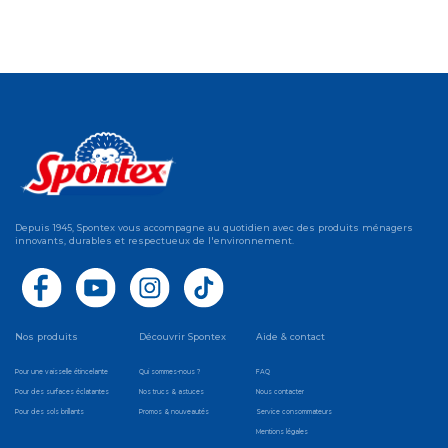
Depuis 1945, Spontex vous accompagne au quotidien avec des produits ménagers
innovants, durables et respectueux de l'environnement.
Nos produits
Découvrir Spontex
Aide & contact
Pour une vaisselle étincelante
Qui sommes-nous ?
FAQ
Pour des surfaces éclatantes
Nos trucs & astuces
Nous contacter
Pour des sols brillants
Promos & nouveautés
Service consommateurs
Mentions légales