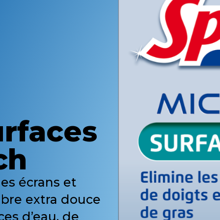
urfaces
ch
es écrans et
fibre extra douce
ces d’eau, de