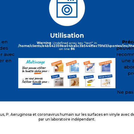
Utilisation
e en
Préc
Warning
: Undefined array key "text" in
/home/clients/e4b642359ba04ba5c3b5441f1ac75fd3/spontex/inc/the
 des
peuven
on line
86
er avec
recomma
er en
une 
abon
pr
Ne pas 
us, P. Aeruginosa et coronavirus humain sur les surfaces en vinyle avec d
par un laboratoire indépendant.