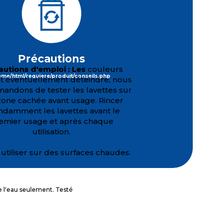
Précautions
autions d'emploi : Les
couleurs
me/html/requiere/produit/conseils.php
t éventuellement déteindre, nous
ndons de tester les lavettes sur
zone cachée avant usage. Rincer
damment les lavettes avant le
emier usage et après chaque
utilisation.
utiliser sur des surfaces chaudes.
e l'eau seulement. Testé