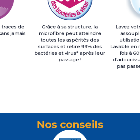
s traces de
Grâce à sa structure, la
Lavez vot
sans jamais
microfibre peut atteindre
assoupl
toutes les aspérités des
utilisat
surfaces et retire 99% des
Lavable en 
bactéries et virus* après leur
fois à 60
passage !
d’adoucissa
pas passe
Nos conseils