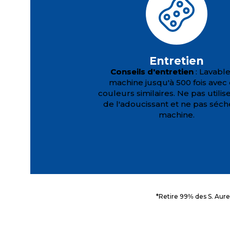
Entretien
Conseils d'entretien
: Lavabl
machine jusqu'à 500 fois avec
couleurs similaires. Ne pas utilis
de l'adoucissant et ne pas séch
machine.
*Retire 99% des S. Aure