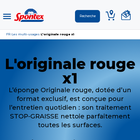
FR
Les multi-usages
L’originale rouge x1
›
›
L'originale rouge
x1
L’éponge Originale rouge, dotée d’un
format exclusif, est conçue pour
l’entretien quotidien : son traitement
STOP-GRAISSE nettoie parfaitement
toutes les surfaces.