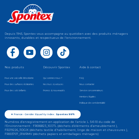
Depuis 1945, Spontex vous accompagne au quotidien avec des produits ménagers
innovants, durables et respectueux de l'environnement.
Nos produits
Découvrir Spontex
Aide & contact
Pour une vaisselle étincelante
Qui sommes-nous ?
FAQ
Pour des surfaces éclatantes
Nos trucs & astuces
Nous contacter
Pour des sols brillants
Promos & nouveautés
Service consommateurs
Mentions légales
Politique de confidentialité
★ France - Gender Equality Index :
Spontex 99%
Numéros d’enregistrement en application de l’article L. 541-10 du code de
l’Environnement : FR006823_10JJTL (déchets d’éléments d’ameublement ),
FR219226_11DGIX (déchets textile d’habillement, linge de maison et chaussures ),
FR003707_01WRMV (déchets papiers et emballages ménagers)