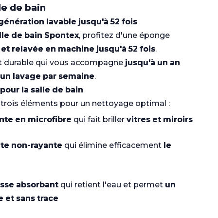
lle de bain
énération lavable jusqu'à 52 fois
lle de bain Spontex
, profitez d'une éponge
 et relavée en machine jusqu'à 52 fois
.
et durable qui vous accompagne
jusqu'à un an
 d'un lavage par semaine
.
pour la salle de bain
rois éléments pour un nettoyage optimal :
nte en microfibre
qui fait briller
vitres et miroirs
nte non-rayante
qui élimine efficacement
le
sse absorbant
qui retient l'eau et permet
un
 et sans trace