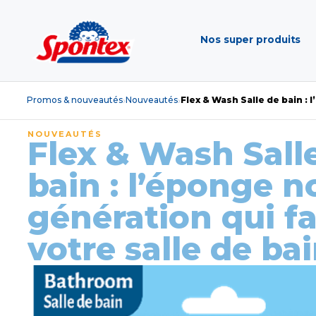
Nos super produits
Promos & nouveautés
Nouveautés
Flex & Wash Salle de bain : l
›
›
NOUVEAUTÉS
Flex & Wash Sall
bain : l’éponge n
génération qui fai
votre salle de ba